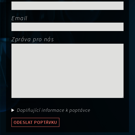
Email
Zpráva pro nás
Obor činnost
Doplňující informace k poptávce
ODESLAT POPTÁVKU