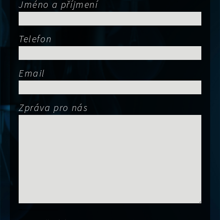
Jméno a příjmení
Telefon
Email
Zpráva pro nás
Obor činnost