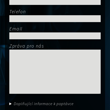
Telefon
Email
Zpráva pro nás
Obor činnost
Doplňující informace k poptávce