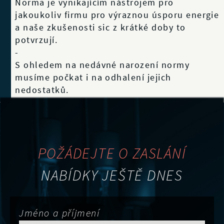
Norma je vynikajícím nástrojem pro
jakoukoliv firmu pro výraznou úsporu energie
a naše zkušenosti sic z krátké doby to
potvrzují.
-
S ohledem na nedávné narození normy
musíme počkat i na odhalení jejich
nedostatků.
POŽÁDEJTE O ZASLÁNÍ
NABÍDKY JEŠTĚ DNES
Jméno a příjmení