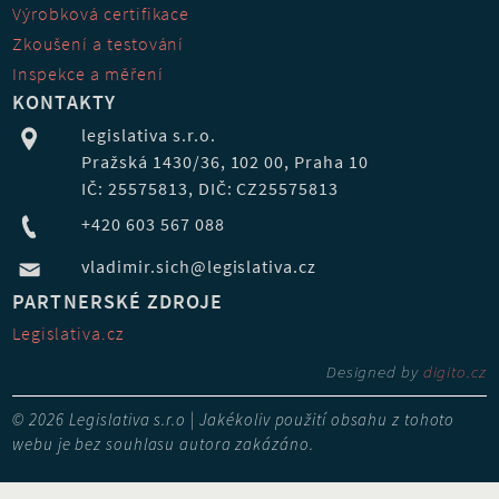
Výrobková certifikace
Zkoušení a testování
Inspekce a měření
KONTAKTY
legislativa s.r.o.
Pražská 1430/36, 102 00, Praha 10
IČ: 25575813, DIČ: CZ25575813
+420 603 567 088
vladimir.sich@legislativa.cz
PARTNERSKÉ ZDROJE
Legislativa.cz
Designed by
digito.cz
© 2026 Legislativa s.r.o | Jakékoliv použití obsahu z tohoto
webu je bez souhlasu autora zakázáno.